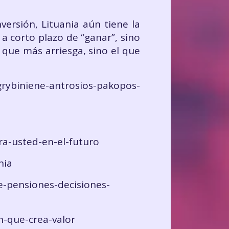
versión, Lituania aún tiene la
a corto plazo de “ganar”, sino
l que más arriesga, sino el que
grybiniene-antrosios-pakopos-
ra-usted-en-el-futuro
nia
e-pensiones-decisiones-
n-que-crea-valor