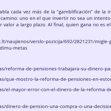
la cada vez más de la “gamblificación” de la in
amino: uno en el que invertir no sea un intento 
valor a largo plazo. Al final, quien gana no es e
/naujienos/verslo-pozicija/692/2821231/migle-
endimu-metas
ias/reforma-de-pensiones-trabajara-su-dinero-pa
cias/que-mostro-la-reforma-de-pensiones-en-esto
ias/el-mayor-error-con-el-dinero-de-la-reforma-d
cias/dinero-de-pension-una-compra-o-una-decisio