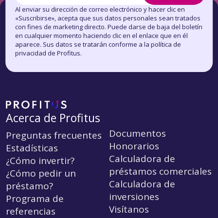
Al enviar su dirección de correo electrónico y hacer clic en
«Suscribirse», acepta que sus datos personales sean tratados
con fines de marketing directo. Puede darse de baja del boletín
en cualquier momento haciendo clic en el enlace que en él
aparece. Sus datos se tratarán conforme a la política de
privacidad de Profitus.
Acerca de Profitus
Documentos
Preguntas frecuentes
Honorarios
Estadísticas
Calculadora de
¿Cómo invertir?
préstamos comerciales
¿Cómo pedir un
Calculadora de
préstamo?
inversiones
Programa de
Visítanos
referencias