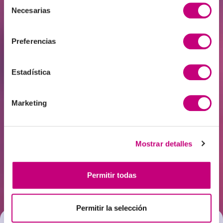
Selección
Necesarias
de
consentimiento
Preferencias
ŽIEDŪNĖ
PRANYTĖ
ROKAS
RAKAUSKAS
Estadística
Finance & Loan
Head of Sales
Administration
Marketing
Team Lead
Mostrar detalles
Únase
Permitir todas
Permitir la selección