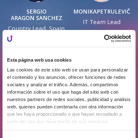
SERGIO
MONIKA
PETRULEVIČ
ARAGON SANCHEZ
IT Team Lead
Country Lead, Spain
Esta página web usa cookies
Las cookies de este sitio web se usan para personalizar
el contenido y los anuncios, ofrecer funciones de redes
sociales y analizar el tráfico. Además, compartimos
AURIMAS
SATKŪNAS
JUSTAS
PALIUKĖNAS
información sobre el uso que haga del sitio web con
nuestros partners de redes sociales, publicidad y análisis
Investor Relations
Head of Investor
web, quienes pueden combinarla con otra información
Manager
Communication &
que les haya proporcionado o que hayan recopilado a
Project Quality
partir del uso que haya hecho de sus servicios.