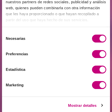
nuestros partners de redes sociales, publicidad y análisis
web, quienes pueden combinarla con otra información
que les haya proporcionado o que hayan recopilado a
partir del uso que haya hecho de sus servicios.
Selección
INVERSIÓN
2026-06-22
Necesarias
de
El club de los inversores a partir de
consentimiento
125.000 euros al que quizá no se pueda
Preferencias
acceder ni con medio millón
Estadística
Marketing
Mostrar detalles