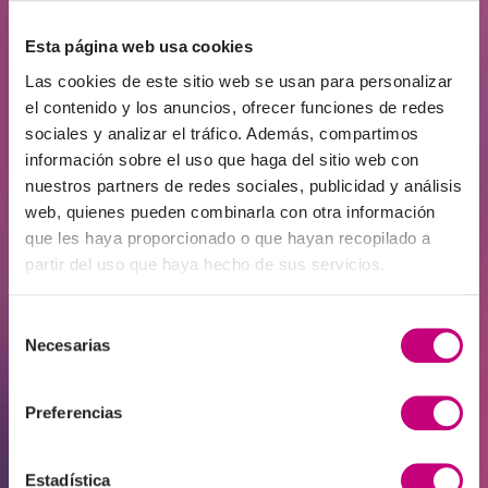
Proyectos de promoción inmobiliaria
El préstamo para la promoción
Esta página web usa cookies
inmobiliaria se destina a proyectos de
promoción inmobiliaria como la
Las cookies de este sitio web se usan para personalizar
el contenido y los anuncios, ofrecer funciones de redes
adquisición de terrenos, la construcción
sociales y analizar el tráfico. Además, compartimos
de edificios nuevos o ya existentes, la
información sobre el uso que haga del sitio web con
renovación de edificios ya existentes o
nuestros partners de redes sociales, publicidad y análisis
la realización de obras de
web, quienes pueden combinarla con otra información
infraestructura.
que les haya proporcionado o que hayan recopilado a
partir del uso que haya hecho de sus servicios.
Selección
Necesarias
de
consentimiento
Preferencias
Préstamos comerciales garantizados
por bienes inmuebles
Un préstamo comercial permite reunir
Estadística