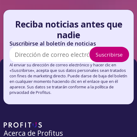
Honorario de realización de activos
10 % del precio por el que se
realizó la venta del bien
Reciba noticias antes que
Intereses de demora tras la terminación
Interés anual + 15 % de interés
del contrato hasta el cumplimiento de la
anual
nadie
obligación
Envío por correo postal de
10 €
Suscribirse al boletín de noticias
notificaciones sobre el incumplimiento
de las obligaciones derivadas del
Suscribirse
contrato de préstamo
Al enviar su dirección de correo electrónico y hacer clic en
Envío de documentos por correo
10 €
«Suscribirse», acepta que sus datos personales sean tratados
Envío de documentos por mensajería
10 €
con fines de marketing directo. Puede darse de baja del boletín
en cualquier momento haciendo clic en el enlace que en él
aparece. Sus datos se tratarán conforme a la política de
privacidad de Profitus.
Acerca de Profitus