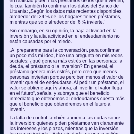
en realidad piden más préstamos de los que invierten,
lo cual también lo confirman los datos del Banco de
Lituania: „Según los datos más recientes disponibles,
alrededor del 24 % de los hogares tienen préstamos,
mientras que solo alrededor del 6 % invierte.“
Sin embargo, en su opinión, la baja actividad en la
inversión y la alta actividad en el endeudamiento no
están causadas por el miedo.
„Al prepararme para la conversación, para confirmar
un poco más mi idea, hice una pregunta en mis redes
sociales: ¿qué genera más estrés en las personas: la
deuda, el préstamo o la inversión? En general, el
préstamo genera más estrés, pero creo que menos
personas invierten porque perciben menos el valor de
invertir que el de endeudarse. Al pedir un préstamo, el
valor se obtiene aquí y ahora; al invertir, el valor llega
en el futuro“, señala, y subraya que el beneficio
inmediato que obtenemos al endeudarnos cuesta más
que el beneficio que obtendremos en el futuro al
invertir.
La falta de control también aumenta las dudas sobre
la inversión: quienes piden préstamos ven claramente
los intereses y los plazos, mientras que la inversión
les parece incierta: „Esto, sin duda, es una cuestión