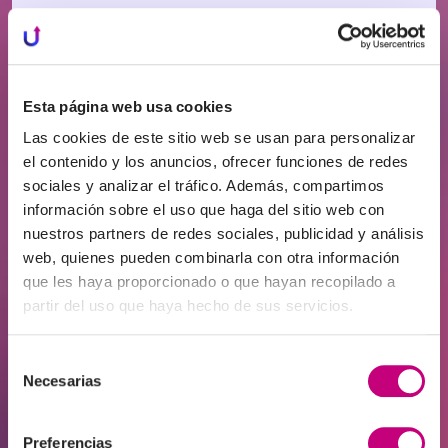
fiscal ordinario) no se aplica al régimen de cuenta
de inversión.
Ejemplo:
Esta página web usa cookies
Aportado: 10.000 €
Las cookies de este sitio web se usan para personalizar
el contenido y los anuncios, ofrecer funciones de redes
Retirado: 15.000 €
sociales y analizar el tráfico. Además, compartimos
Gastos: 500 €
información sobre el uso que haga del sitio web con
Beneficio = 4.500 €, que se grava con un GPM del
nuestros partners de redes sociales, publicidad y análisis
15 %, resultando en un impuesto de 675 €.
web, quienes pueden combinarla con otra información
que les haya proporcionado o que hayan recopilado a
partir del uso que haya hecho de sus servicios.
ASPECTOS IMPORTANTES ADICIONALES
Selección
Puede tener más de una cuenta de inversión,
Necesarias
de
pero todas deben declararse por separado.
consentimiento
En la cuenta de inversión pueden incluirse
Preferencias