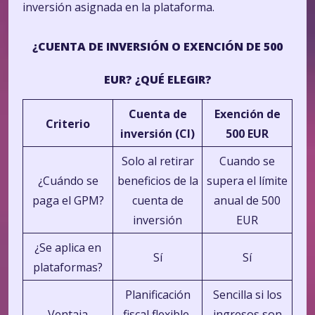
inversión asignada en la plataforma.
¿CUENTA DE INVERSIÓN O EXENCIÓN DE 500
EUR? ¿QUÉ ELEGIR?
Cuenta de
Exención de
Criterio
inversión (CI)
500 EUR
Solo al retirar
Cuando se
¿Cuándo se
beneficios de la
supera el límite
paga el GPM?
cuenta de
anual de 500
inversión
EUR
¿Se aplica en
Sí
Sí
plataformas?
Planificación
Sencilla si los
Ventaja
fiscal flexible,
ingresos son