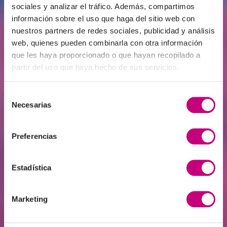
sociales y analizar el tráfico. Además, compartimos
información sobre el uso que haga del sitio web con
nuestros partners de redes sociales, publicidad y análisis
web, quienes pueden combinarla con otra información
que les haya proporcionado o que hayan recopilado a
partir del uso que haya hecho de sus servicios.
INVERSIÓN
2026-06-15
Edad de Oro | ¿Haría más asequible la
Selección
vivienda gravar las compras de
Necesarias
de
inmuebles para inversión?
consentimiento
Preferencias
Estadística
Marketing