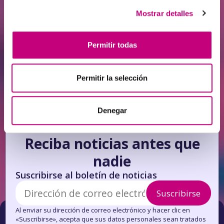
Mostrar detalles
INVERSIÓN
2026-06-14
Antanavičius: cuando el capital más
Permitir todas
grande acapara la oferta de vivienda, a
los demás solo les queda alquilar
Permitir la selección
Denegar
Reciba noticias antes que
nadie
Suscribirse al boletín de noticias
Suscribirse
Al enviar su dirección de correo electrónico y hacer clic en
«Suscribirse», acepta que sus datos personales sean tratados