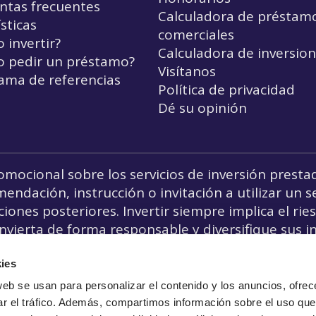
ntas frecuentes
Calculadora de préstam
sticas
comerciales
 invertir?
Calculadora de inversio
 pedir un préstamo?
Visítanos
ama de referencias
Política de privacidad
Dé su opinión
omocional sobre los servicios de inversión presta
ación, instrucción o invitación a utilizar un ser
iones posteriores. Invertir siempre implica el rie
vierta de forma responsable y diversifique sus in
l
crowdfunding
no está prohibido por la Ley de S
ies
web se usan para personalizar el contenido y los anuncios, ofrec
ar el tráfico. Además, compartimos información sobre el uso que