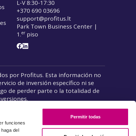
L-V 8:30-17:30
os
+370 690 03696
support@profitus.lt
nes
Park Town Business Center |
er
1.
piso
dos por Profitus. Esta información no
vicio de inversión específico ni se
sgo de perder parte o la totalidad de
versiones.
eguro de Depósitos y
Permitir todas
er funciones
 haga del