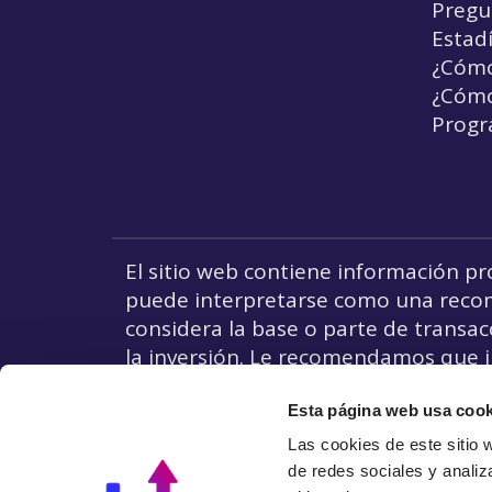
Pregu
Estadí
¿Cómo
¿Cómo
Progr
El sitio web contiene información pr
puede interpretarse como una recomend
considera la base o parte de transacc
la inversión. Le recomendamos que in
En los países de la Unión Europea, e
Responsabilidad de los Inversores.
Esta página web usa cook
Las cookies de este sitio 
de redes sociales y analiz