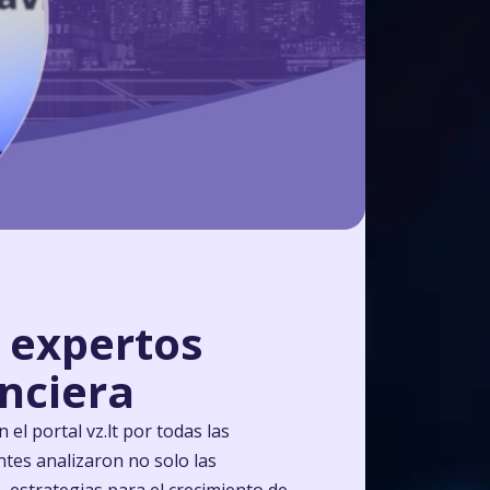
e expertos
anciera
el portal vz.lt por todas las
ntes analizaron no solo las