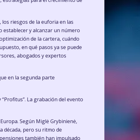
 estrategias para el crecimiento de
los riesgos de la euforia en las
mo establecer y alcanzar un número
 optimización de la cartera, cuándo
 supuesto, en qué pasos ya se puede
nversores, abogados y expertos
que en la segunda parte
 “Profitus”. La grabación del evento
n Europa. Según Miglė Grybinienė,
na década, pero su ritmo de
s pensiones también han impulsado