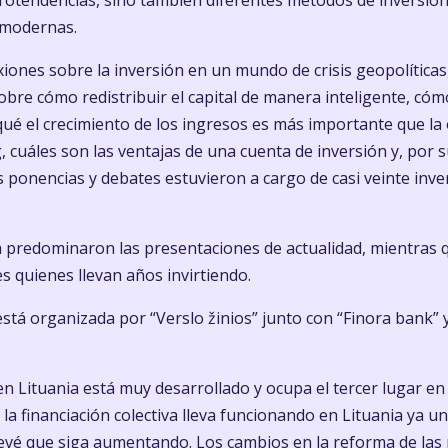
crotendencias, sino también diferentes métodos de inversión,
 modernas.
iones sobre la inversión en un mundo de crisis geopolíticas, 
obre cómo redistribuir el capital de manera inteligente, có
 qué el crecimiento de los ingresos es más importante que la
g, cuáles son las ventajas de una cuenta de inversión y, por
. Las ponencias y debates estuvieron a cargo de casi veinte i
ia predominaron las presentaciones de actualidad, mientras 
s quienes llevan años invirtiendo.
stá organizada por “Verslo žinios” junto con “Finora bank” y
 en Lituania está muy desarrollado y ocupa el tercer lugar e
 la financiación colectiva lleva funcionando en Lituania ya u
prevé que siga aumentando. Los cambios en la reforma de la