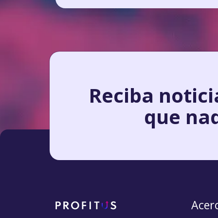
Reciba notici
que na
Acerc