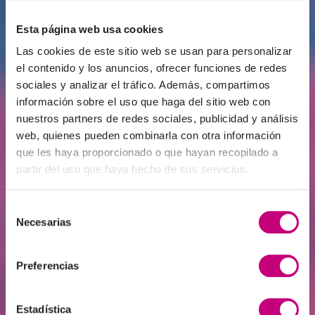
INVERSIÓN
2026-06-22
Esta página web usa cookies
El club de los inversores a partir de
Las cookies de este sitio web se usan para personalizar
125.000 euros al que quizá no se pueda
acceder ni con medio millón
el contenido y los anuncios, ofrecer funciones de redes
sociales y analizar el tráfico. Además, compartimos
información sobre el uso que haga del sitio web con
nuestros partners de redes sociales, publicidad y análisis
web, quienes pueden combinarla con otra información
que les haya proporcionado o que hayan recopilado a
partir del uso que haya hecho de sus servicios.
Selección
Necesarias
de
consentimiento
Preferencias
INVERSIÓN
2026-06-15
Edad de Oro | ¿Haría más asequible la
vivienda gravar las compras de
Estadística
inmuebles para inversión?