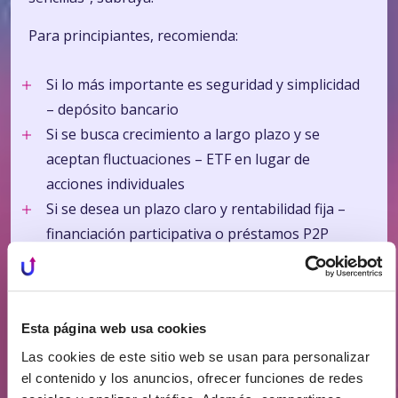
Para principiantes, recomienda:
Si lo más importante es seguridad y simplicidad
– depósito bancario
Si se busca crecimiento a largo plazo y se
aceptan fluctuaciones – ETF en lugar de
acciones individuales
Si se desea un plazo claro y rentabilidad fija –
financiación participativa o préstamos P2P
No obstante, Ruseckienė señala que ahorrar en
depósitos no es lo mismo que invertir. El depósito
sirve para guardar ahorros con liquidez, mientras
Esta página web usa cookies
que la inversión busca el crecimiento del capital a
Las cookies de este sitio web se usan para personalizar
largo plazo asumiendo cierto riesgo.
el contenido y los anuncios, ofrecer funciones de redes